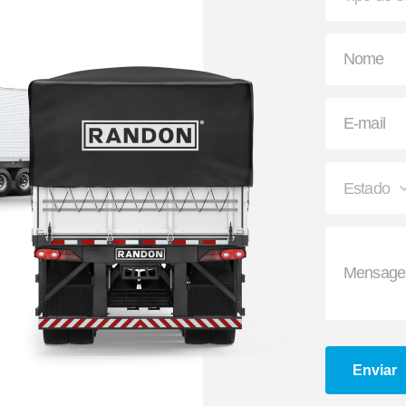
Apara-barro Antispray
Ajustador Automátic
Enviar