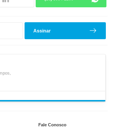
Assinar
Pino Rei
mpos,
Fale Conosco
Rolamentos