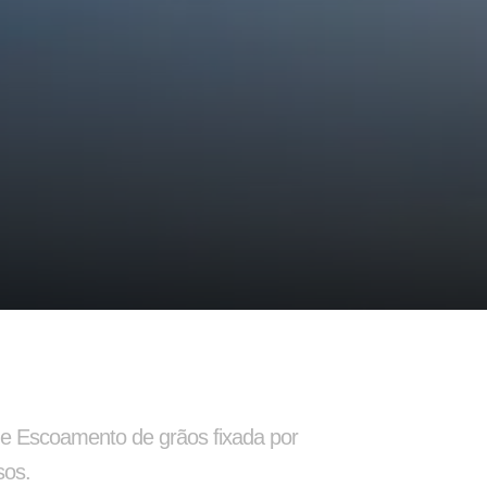
o
Balancim
e Escoamento de grãos fixada por
sos.