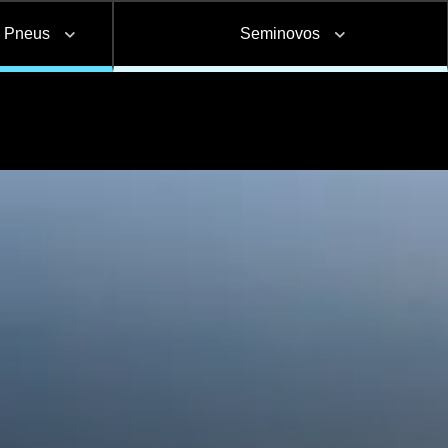
e Pneus
Seminovos
Carga seca
Furgão
Pneus
Canavieiro
aptações e
Corte e dobra de
Reformas e pinturas
nstalações
chapas
a
Adesivo Refletivo Rígido