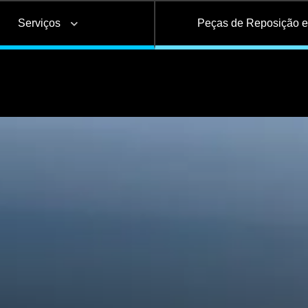
Serviços
Peças de Reposição 
Basculante
Bebidas
Tanque
ões
Alongamento e
Frigorífico
Base de Contêiner
Troca de Lonas de
Ad
s e
encurtamento de
Freio
i
as
chassi
Câmara de serviço
Reservatório de Águ
Carrega-tudo
Silo