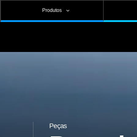
Produtos
Graneleiro
Carga geral
Manutenç
Sider
Instalação de opcionais
Alinhamento de eixos e
preventiva
e acessórios
chassis
corretiv
Bisnaga e Balde de Graxa
Florestal
Peças