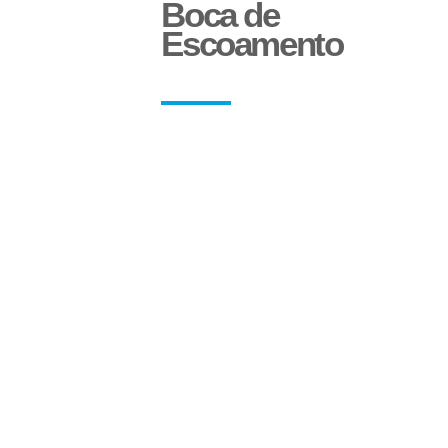
Boca de
Aparelho de Levantamento
Escoamento
Sinaleira Traseira
Paralama