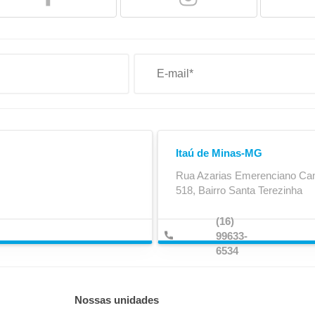
Patim de Freio
Pino do Balancim
Itaú de Minas-MG
Rua Azarias Emerenciano Ca
518, Bairro Santa Terezinha
(16)
99633-
6534
Nossas unidades
Rala
Retentor do Cubo