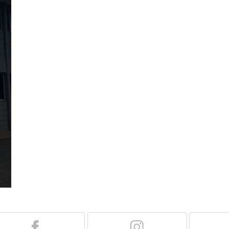
Garra de Travamento
Hubodômetro