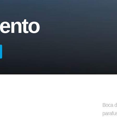
ento
Arruela Lisa
Barra de Travament
Boca d
parafu