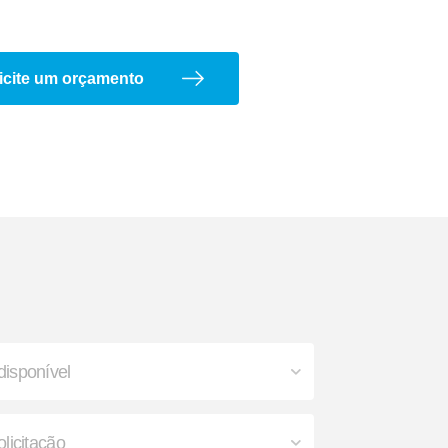
o
Lanterna
icite um orçamento
a
Arco de Enlonar