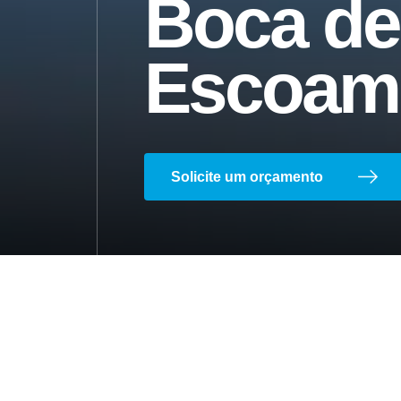
Boca de
Escoam
Ajustador Manual
Solicite um orçamento