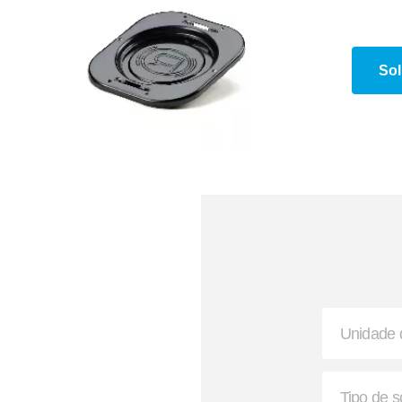
Aruela Dentada
Buchas de Suspensã
Sol
 Envolvente e Semienvolvente
Suporte G e Dobradiç