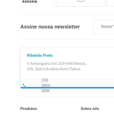
Assine nossa newsletter
Mola de Retorno e Retenção
Ribeirão Preto
V Anhanguera Km 319+948 Metros,
S/N, Bairro Avelino Alves Palma
(16)
3934-
2200
Produtos
Sobre nós
Quinta Roda