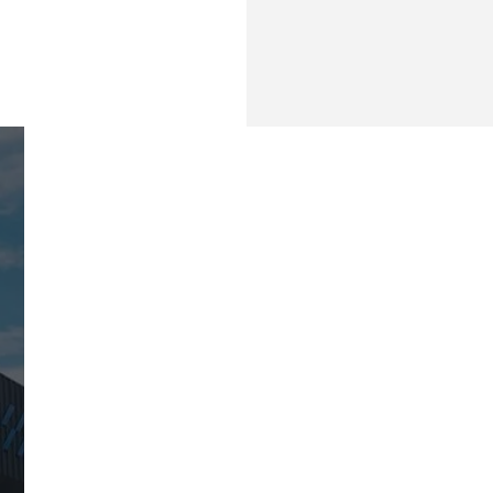
Engate de Ar
Boca de Escoament
Eixo Expansor
Engate Automático