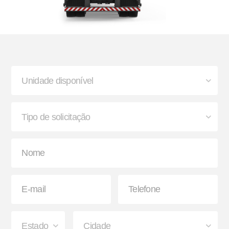
Buchas de Suspensão
Lanterna
Paralama Envolvente e
Sinaleira Traseira
Semienvolvente