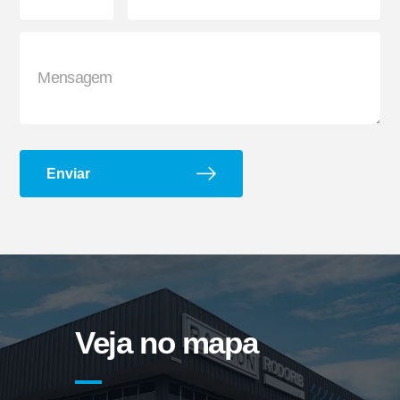
Suporte G e Dobradiça
Arco de Enlonar
Enviar
Veja no mapa
Ecoplate II
Apara-barro Antispray