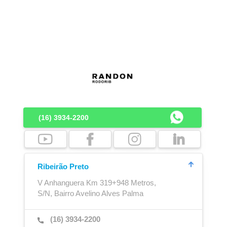
Lona de Cobertura
Engate de Ar
(16) 3934-2200
Boca de Escoamento
Cubo Outboard
Ribeirão Preto
V Anhanguera Km 319+948 Metros,
S/N, Bairro Avelino Alves Palma
(16) 3934-2200